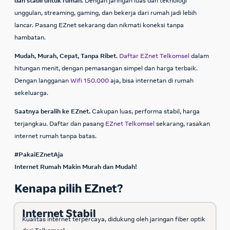
dan stabil untuk rumah.
Dengan jaringan luas dan teknologi
unggulan, streaming, gaming, dan bekerja dari rumah jadi lebih
lancar.
Pasang EZnet
sekarang dan nikmati koneksi tanpa
hambatan.
Mudah, Murah, Cepat, Tanpa Ribet.
Daftar EZnet Telkomsel
dalam
hitungan menit, dengan pemasangan simpel dan harga terbaik.
Dengan langganan
Wifi 150.000
aja, bisa internetan di rumah
sekeluarga.
Saatnya beralih ke EZnet.
Cakupan luas, performa stabil, harga
terjangkau. Daftar dan pasang
EZnet Telkomsel
sekarang, rasakan
internet rumah tanpa batas.
#PakaiEZnetAja
Internet Rumah Makin Murah dan Mudah!
Kenapa pilih EZnet?
Internet Stabil
Kualitas internet terpercaya, didukung oleh jaringan fiber optik