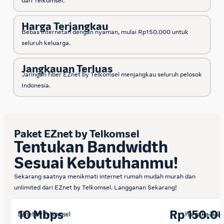
dari Telkomsel.
Harga Terjangkau
Bebas internetan dengan nyaman, mulai Rp150.000 untuk
seluruh keluarga.
Jangkauan Terluas
Jaringan fiber EZnet by Telkomsel menjangkau seluruh pelosok
Indonesia.
Paket EZnet by Telkomsel
Tentukan Bandwidth
Sesuai Kebutuhanmu!
Sekarang saatnya menikmati internet rumah mudah murah dan
unlimited dari EZnet by Telkomsel. Langganan Sekarang!
10 Mbps
Rp 150.0
EZnet by Telkomsel
Harga
Rp 200