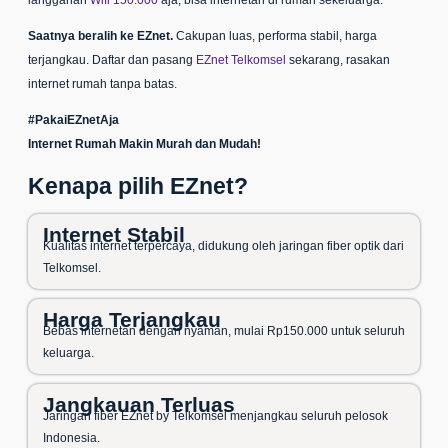
langganan
Wifi 150.000
aja, bisa internetan di rumah sekeluarga.
Saatnya beralih ke EZnet.
Cakupan luas, performa stabil, harga
terjangkau. Daftar dan pasang
EZnet Telkomsel
sekarang, rasakan
internet rumah tanpa batas.
#PakaiEZnetAja
Internet Rumah Makin Murah dan Mudah!
Kenapa pilih EZnet?
Internet Stabil
Kualitas internet terpercaya, didukung oleh jaringan fiber optik dari
Telkomsel.
Harga Terjangkau
Bebas internetan dengan nyaman, mulai Rp150.000 untuk seluruh
keluarga.
Jangkauan Terluas
Jaringan fiber EZnet by Telkomsel menjangkau seluruh pelosok
Indonesia.