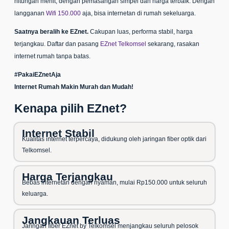
hitungan menit, dengan pemasangan simpel dan harga terbaik. Dengan
langganan
Wifi 150.000
aja, bisa internetan di rumah sekeluarga.
Saatnya beralih ke EZnet.
Cakupan luas, performa stabil, harga
terjangkau. Daftar dan pasang
EZnet Telkomsel
sekarang, rasakan
internet rumah tanpa batas.
#PakaiEZnetAja
Internet Rumah Makin Murah dan Mudah!
Kenapa pilih EZnet?
Internet Stabil
Kualitas internet terpercaya, didukung oleh jaringan fiber optik dari
Telkomsel.
Harga Terjangkau
Bebas internetan dengan nyaman, mulai Rp150.000 untuk seluruh
keluarga.
Jangkauan Terluas
Jaringan fiber EZnet by Telkomsel menjangkau seluruh pelosok