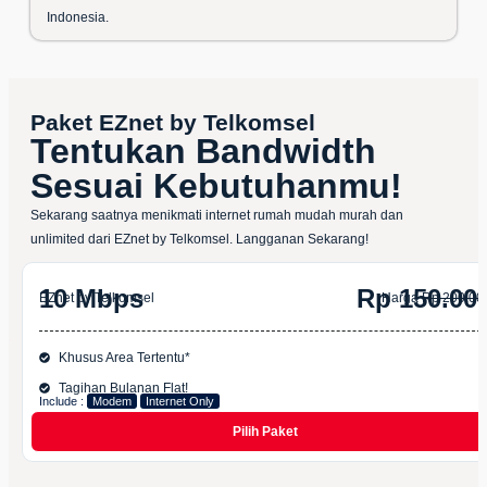
Indonesia.
Paket EZnet by Telkomsel
Tentukan Bandwidth
Sesuai Kebutuhanmu!
Sekarang saatnya menikmati internet rumah mudah murah dan
unlimited dari EZnet by Telkomsel. Langganan Sekarang!
10 Mbps
Rp 150.00
EZnet by Telkomsel
Harga
Rp 200.00
Khusus Area Tertentu*
Tagihan Bulanan Flat!
Include :
Modem
Internet Only
Pilih Paket