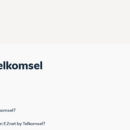
elkomsel
lkomsel?
n EZnet by Telkomsel?