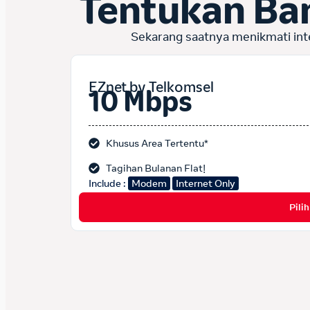
Tentukan Ba
Sekarang saatnya menikmati int
EZnet by Telkomsel
10 Mbps
Khusus Area Tertentu*
Tagihan Bulanan Flat!
Include :
Modem
Internet Only
Pili