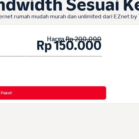
ndwidth Sesuai 
ernet rumah mudah murah dan unlimited dari EZnet by
Harga
Rp 200.000
Rp 150.000
h Paket