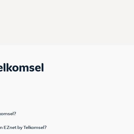
elkomsel
lkomsel?
n EZnet by Telkomsel?