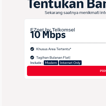
Tentukan Ba
Sekarang saatnya menikmati int
EZnet by Telkomsel
10 Mbps
Khusus Area Tertentu*
Tagihan Bulanan Flat!
Include :
Modem
Internet Only
Pili