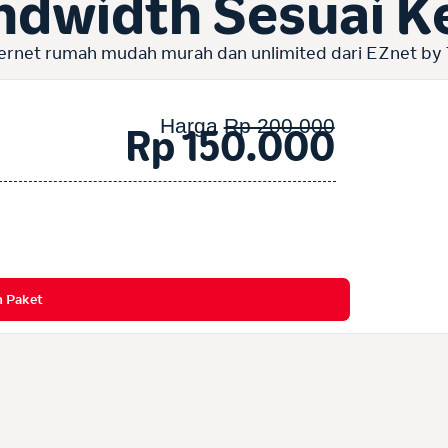
ndwidth Sesuai 
ernet rumah mudah murah dan unlimited dari EZnet by
Harga
Rp 200.000
Rp 150.000
h Paket