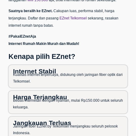
langganan
Wifi 150.000
aja, bisa internetan di rumah sekeluarga.
Saatnya beralih ke EZnet.
Cakupan luas, performa stabil, harga
terjangkau. Daftar dan pasang
EZnet Telkomsel
sekarang, rasakan
internet rumah tanpa batas.
#PakaiEZnetAja
Internet Rumah Makin Murah dan Mudah!
Kenapa pilih EZnet?
Internet Stabil
Kualitas internet terpercaya, didukung oleh jaringan fiber optik dari
Telkomsel.
Harga Terjangkau
Bebas internetan dengan nyaman, mulai Rp150.000 untuk seluruh
keluarga.
Jangkauan Terluas
Jaringan fiber EZnet by Telkomsel menjangkau seluruh pelosok
Indonesia.