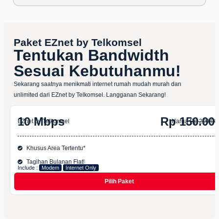
Paket EZnet by Telkomsel
Tentukan Bandwidth
Sesuai Kebutuhanmu!
Sekarang saatnya menikmati internet rumah mudah murah dan
unlimited dari EZnet by Telkomsel. Langganan Sekarang!
10 Mbps
Rp 150.00
EZnet by Telkomsel
Harga
Rp 200.00
Khusus Area Tertentu*
Tagihan Bulanan Flat!
Include :
Modem
Internet Only
Pilih Paket