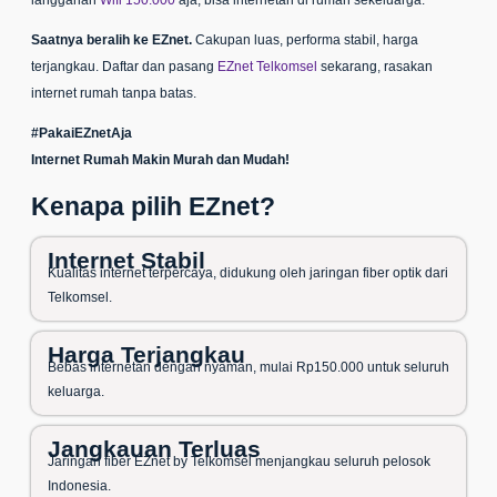
langganan
Wifi 150.000
aja, bisa internetan di rumah sekeluarga.
Saatnya beralih ke EZnet.
Cakupan luas, performa stabil, harga
terjangkau. Daftar dan pasang
EZnet Telkomsel
sekarang, rasakan
internet rumah tanpa batas.
#PakaiEZnetAja
Internet Rumah Makin Murah dan Mudah!
Kenapa pilih EZnet?
Internet Stabil
Kualitas internet terpercaya, didukung oleh jaringan fiber optik dari
Telkomsel.
Harga Terjangkau
Bebas internetan dengan nyaman, mulai Rp150.000 untuk seluruh
keluarga.
Jangkauan Terluas
Jaringan fiber EZnet by Telkomsel menjangkau seluruh pelosok
Indonesia.