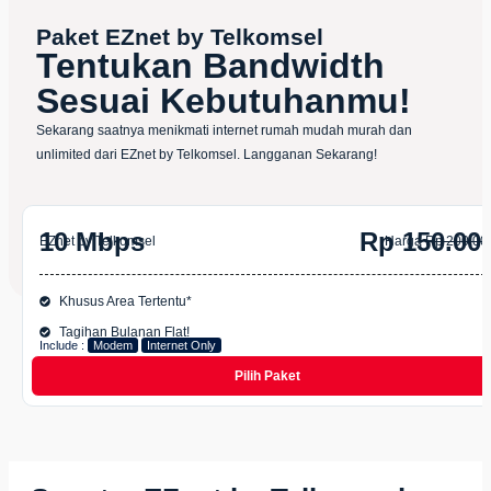
Paket EZnet by Telkomsel
Tentukan Bandwidth
Sesuai Kebutuhanmu!
Sekarang saatnya menikmati internet rumah mudah murah dan
unlimited dari EZnet by Telkomsel. Langganan Sekarang!
10 Mbps
Rp 150.00
EZnet by Telkomsel
Harga
Rp 200.00
Khusus Area Tertentu*
Tagihan Bulanan Flat!
Include :
Modem
Internet Only
Pilih Paket